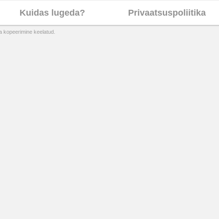
Kuidas lugeda?
Privaatsuspoliitika
ta kopeerimine keelatud.