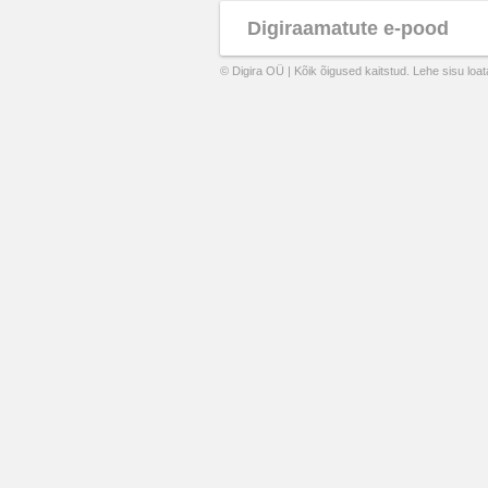
Digiraamatute e-pood
© Digira OÜ | Kõik õigused kaitstud. Lehe sisu loa