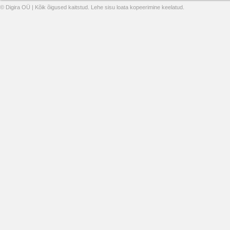
© Digira OÜ | Kõik õigused kaitstud. Lehe sisu loata kopeerimine keelatud.