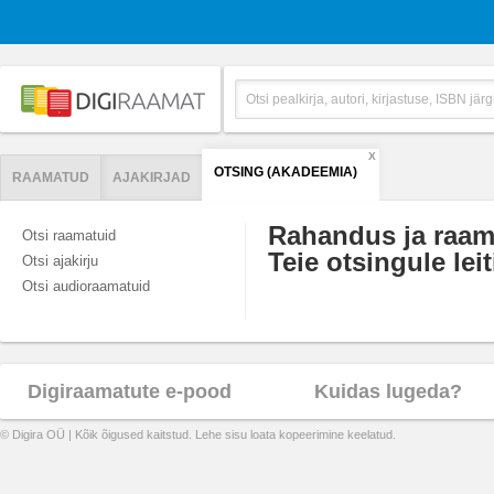
X
OTSING (AKADEEMIA)
RAAMATUD
AJAKIRJAD
Rahandus ja raa
Otsi raamatuid
Teie otsingule leit
Otsi ajakirju
Otsi audioraamatuid
Digiraamatute e-pood
Kuidas lugeda?
© Digira OÜ | Kõik õigused kaitstud. Lehe sisu loata kopeerimine keelatud.