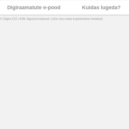
Digiraamatute e-pood
Kuidas lugeda?
© Digira OÜ | Kõik õigused kaitstud. Lehe sisu loata kopeerimine keelatud.