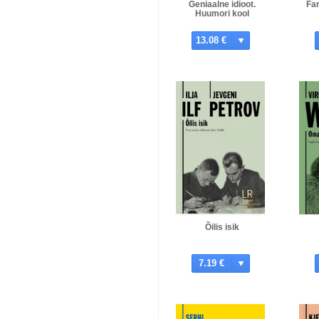
Geniaalne idioot.
Fa
Huumori kool
13.08 €
Õilis isik
7.19 €