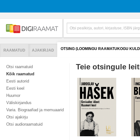
OTSING (LOOMINGU RAAMATUKOGU KULD
RAAMATUD
AJAKIRJAD
Teie otsingule leit
Otsi raamatuid
Kõik raamatud
Eesti autorid
Eesti keel
Huumor
Väliskirjandus
Varia. Biograafiad ja memuaarid
Otsi ajakirju
Otsi audioraamatuid