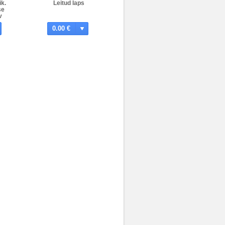
k.
Leitud laps
se
v
0.00 €