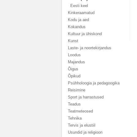
Eesti keel
Kinkeraamatud
Kodu ja aed
Kokandus
Kultuur ja ühiskond
Kunst
Laste- ja noortekirjandus
Loodus
Majandus
Õigus
Õpikud
Psühholoogia ja pedagoogika
Reisimine
Sport ja harrastused
Teadus
Teatmeteosed
Tehnika
Tervis ja elustiil
Usundid ja religioon