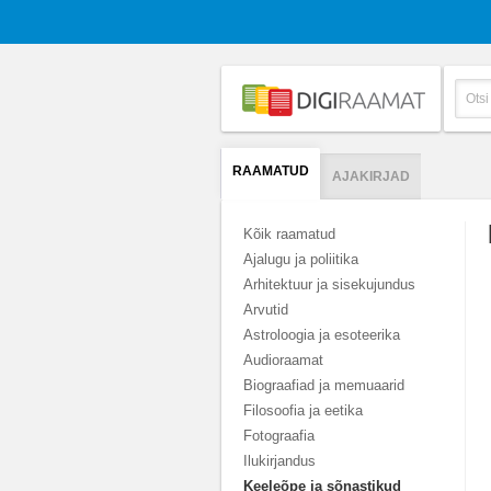
RAAMATUD
AJAKIRJAD
Kõik raamatud
Ajalugu ja poliitika
Arhitektuur ja sisekujundus
Arvutid
Astroloogia ja esoteerika
Audioraamat
Biograafiad ja memuaarid
Filosoofia ja eetika
Fotograafia
Ilukirjandus
Keeleõpe ja sõnastikud