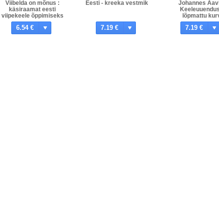
Viibelda on mõnus :
Eesti - kreeka vestmik
Johannes Aavi
käsiraamat eesti
Keeleuuendu
viipekeele õppimiseks
lõpmattu kur
6.54 €
7.19 €
7.19 €