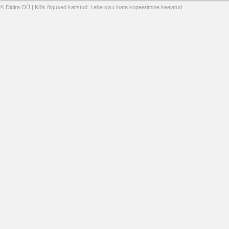
© Digira OÜ | Kõik õigused kaitstud. Lehe sisu loata kopeerimine keelatud.