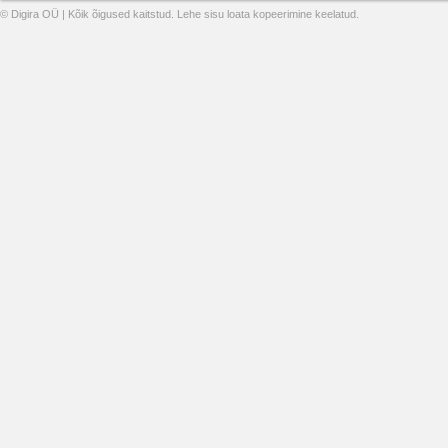
© Digira OÜ | Kõik õigused kaitstud. Lehe sisu loata kopeerimine keelatud.