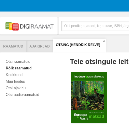
X
OTSING (HENDRIK RELVE)
RAAMATUD
AJAKIRJAD
Teie otsingule leit
Otsi raamatuid
Kõik raamatud
Keskkond
Muu loodus
Otsi ajakirju
Otsi audioraamatuid