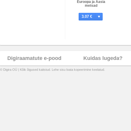
Euroopa ja Aasia
metsad
3.07 €
Digiraamatute e-pood
Kuidas lugeda?
© Digira OÜ | Kõik õigused kaitstud. Lehe sisu loata kopeerimine keelatud.