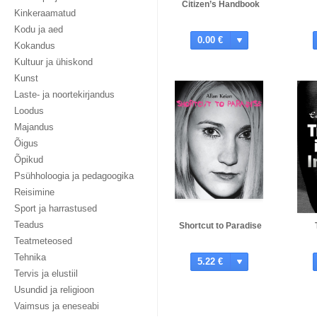
Citizen’s Handbook
Kinkeraamatud
Kodu ja aed
0.00 €
Kokandus
Kultuur ja ühiskond
Kunst
Laste- ja noortekirjandus
Loodus
Majandus
Õigus
Õpikud
Psühholoogia ja pedagoogika
Reisimine
Sport ja harrastused
Teadus
Shortcut to Paradise
Teatmeteosed
Tehnika
5.22 €
Tervis ja elustiil
Usundid ja religioon
Vaimsus ja eneseabi