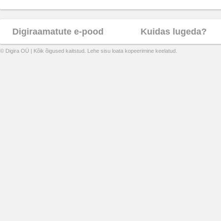
Digiraamatute e-pood
Kuidas lugeda?
© Digira OÜ | Kõik õigused kaitstud. Lehe sisu loata kopeerimine keelatud.