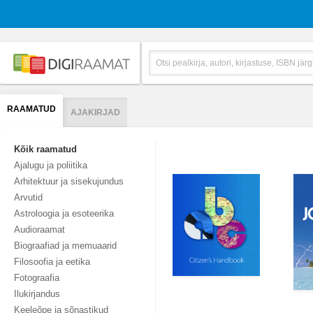
RAAMATUD
AJAKIRJAD
Kõik raamatud
Ajalugu ja poliitika
Arhitektuur ja sisekujundus
Arvutid
Astroloogia ja esoteerika
Audioraamat
Biograafiad ja memuaarid
Filosoofia ja eetika
Fotograafia
Ilukirjandus
Keeleõpe ja sõnastikud