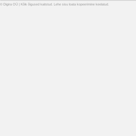
© Digira OÜ | Kõik õigused kaitstud. Lehe sisu loata kopeerimine keelatud.