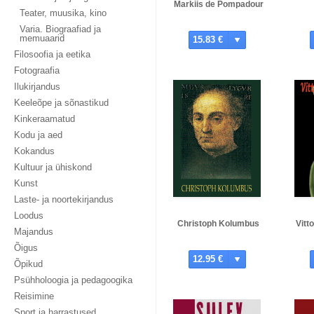
Markiis de Pompadour
Teater, muusika, kino
Varia. Biograafiad ja
memuaarid
15.83 €
Filosoofia ja eetika
Fotograafia
Ilukirjandus
Keeleõpe ja sõnastikud
Kinkeraamatud
Kodu ja aed
Kokandus
Kultuur ja ühiskond
Kunst
Laste- ja noortekirjandus
Loodus
Christoph Kolumbus
Vitt
Majandus
Õigus
12.95 €
Õpikud
Psühholoogia ja pedagoogika
Reisimine
Sport ja harrastused