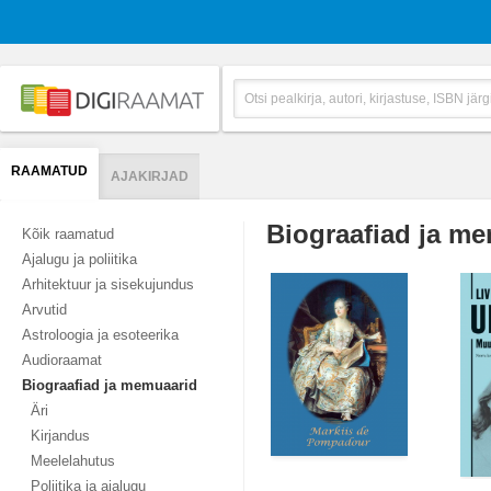
RAAMATUD
AJAKIRJAD
Biograafiad ja m
Kõik raamatud
Ajalugu ja poliitika
Arhitektuur ja sisekujundus
Arvutid
Astroloogia ja esoteerika
Audioraamat
Biograafiad ja memuaarid
Äri
Kirjandus
Meelelahutus
Poliitika ja ajalugu