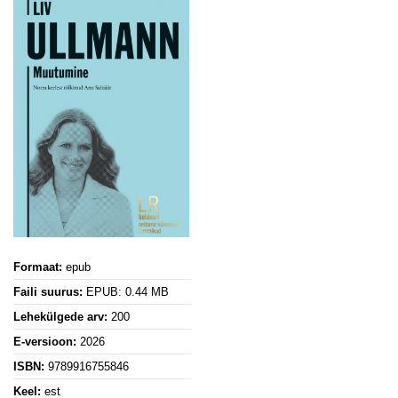
Formaat:
epub
Faili suurus:
EPUB: 0.44 MB
Lehekülgede arv:
200
E-versioon:
2026
ISBN:
9789916755846
Keel:
est