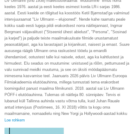
Liv Ullmanni (snd 1938) mälestusteraamat "Muutumine" ilmus norra
keeles 1976. aastal ja eesti keeles esimest korda LR-i sarjas 1986.
aastal. Eesti keelde on tõlgitud ka koostöös Ketil Bjørnstad’ga valminud
intervjuuraamat "Liv Ullmann – elujooned". Nende kahe raamatu peale
kokku saab eesti lugeja pildi erakordsest norra näitlejannast, Ingmar
Bergmani väljavalitust ("Stseenid ühest abielust", "Persona", "Sosinad
ja karjed") ja paljude teiste maailmakuulsate filmide unustamatust
peaosatäitjast, aga ka lavastajast ja kirjanikust, naisest ja emast. Suure
aususega räägib Ullmann oma raskustest tööelu ja emarolli
ühendamisel, ootustest talle kui naisele, edust, aga ka kahtlustest ja
hirmudest. Elu seadus on muutumine: unistused ja rõõm, pettumused ja
valu sunnivad meidki muutuma, ja see on üksiti möödapääsmatu
inimesena kasvamise teel. Jaanuaris 2026 pälvis Liv Ullmann Euroopa
Filmiakadeemia elutööauhinna, millega tunnustati tema erakordset
loomingulist panust maailma filmikunsti. 2018. aastal sai Liv Ullmann
PÖFF-i elutööauhinna. Tulemas oli näitleja 80. sünnipäev. Tervis ei
lubanud küll Tallinna auhinda vastu võtma tulla, kuid Juhan Rauale
antud intervjuus (Postimees, 16. XI 2018) võttis ta kogu oma
maailmamaine, nomaadielu ning New Yorgi ja Hollywoodi-aastad kokku
häbeliku tunnistusega, et eraisikuna on ta endiselt Liv Norrast,
Loe rohkem
Trondheimist.