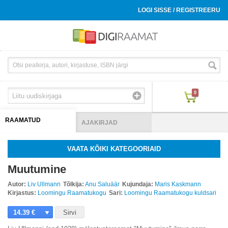
LOGI SISSE / REGISTREERU
0
RAAMATUD
AJAKIRJAD
VAATA KÕIKI KATEGOORIAID
Muutumine
Autor:
Liv Ullmann
Tõlkija:
Anu Saluäär
Kujundaja:
Maris Kaskmann
Kirjastus:
Loomingu Raamatukogu
Sari:
Loomingu Raamatukogu kuldsari
14.39 €
Sirvi