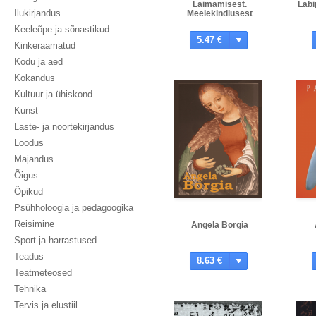
Laimamisest.
Läbi
Ilukirjandus
Meelekindlusest
Keeleõpe ja sõnastikud
5.47 €
Kinkeraamatud
Kodu ja aed
Kokandus
Kultuur ja ühiskond
Kunst
Laste- ja noortekirjandus
Loodus
Majandus
Õigus
Õpikud
Psühholoogia ja pedagoogika
Reisimine
Angela Borgia
Sport ja harrastused
Teadus
8.63 €
Teatmeteosed
Tehnika
Tervis ja elustiil