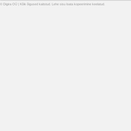
© Digira OÜ | Kõik õigused kaitstud. Lehe sisu loata kopeerimine keelatud.