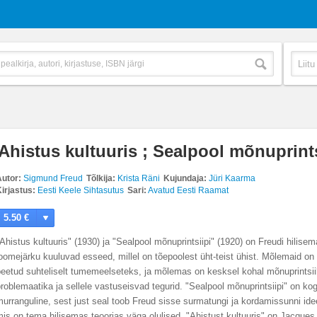
Ahistus kultuuris ; Sealpool mõnuprints
utor:
Sigmund Freud
Tõlkija:
Krista Räni
Kujundaja:
Jüri Kaarma
irjastus:
Eesti Keele Sihtasutus
Sari:
Avatud Eesti Raamat
5.50 €
Ahistus kultuuris" (1930) ja "Sealpool mõnuprintsiipi" (1920) on Freudi hilise
oomejärku kuuluvad esseed, millel on tõepoolest üht-teist ühist. Mõlemaid on
peetud suhteliselt tumemeelseteks, ja mõlemas on kesksel kohal mõnuprintsii
roblemaatika ja sellele vastuseisvad tegurid. "Sealpool mõnuprintsiipi" on ko
urranguline, sest just seal toob Freud sisse surmatungi ja kordamissunni ide
is on tema hilisemas teoorias väga olulised. "Ahistust kultuuris" on Jacques