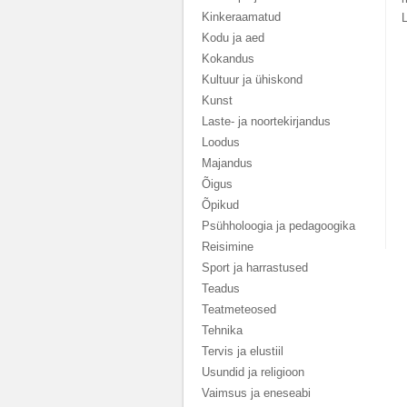
Kinkeraamatud
Kodu ja aed
Kokandus
Kultuur ja ühiskond
Kunst
Laste- ja noortekirjandus
Loodus
Majandus
Õigus
Õpikud
Psühholoogia ja pedagoogika
Reisimine
Sport ja harrastused
Teadus
Teatmeteosed
Tehnika
Tervis ja elustiil
Usundid ja religioon
Vaimsus ja eneseabi