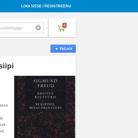
LOGI SISSE / REGISTREERU
0
TAGASI
iipi
masse
bi
guni
ed,