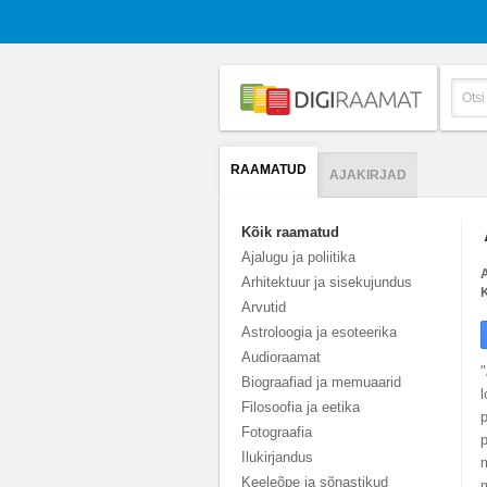
RAAMATUD
AJAKIRJAD
Kõik raamatud
Ajalugu ja poliitika
A
Arhitektuur ja sisekujundus
K
Arvutid
Astroloogia ja esoteerika
Audioraamat
"
Biograafiad ja memuaarid
l
Filosoofia ja eetika
Fotograafia
p
Ilukirjandus
m
Keeleõpe ja sõnastikud
m