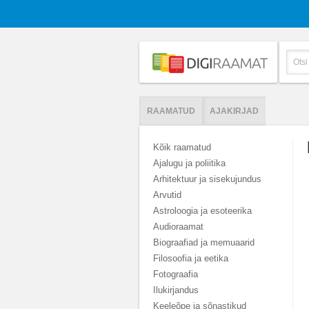
RAAMATUD
AJAKIRJAD
Kõik raamatud
Ajalugu ja poliitika
Arhitektuur ja sisekujundus
Arvutid
Astroloogia ja esoteerika
Audioraamat
Biograafiad ja memuaarid
Filosoofia ja eetika
Fotograafia
Ilukirjandus
Keeleõpe ja sõnastikud