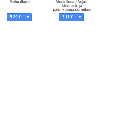
Muhu tikand
Ainult Ilusad Asjad:
kirimustri ja
palmikutega sõrmikud
koos mustrilehe ja
5.89 €
3.11 €
tööjuhendiga