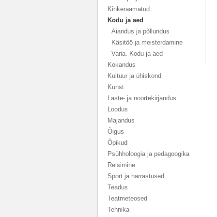
Kinkeraamatud
Kodu ja aed
Aiandus ja põllundus
Käsitöö ja meisterdamine
Varia. Kodu ja aed
Kokandus
Kultuur ja ühiskond
Kunst
Laste- ja noortekirjandus
Loodus
Majandus
Õigus
Õpikud
Psühholoogia ja pedagoogika
Reisimine
Sport ja harrastused
Teadus
Teatmeteosed
Tehnika