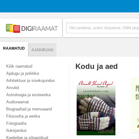
RAAMATUD
AJAKIRJAD
Kodu ja aed
Kõik raamatud
Ajalugu ja poliitika
Arhitektuur ja sisekujundus
Arvutid
Astroloogia ja esoteerika
Audioraamat
Biograafiad ja memuaarid
Filosoofia ja eetika
Fotograafia
Ilukirjandus
Keeleõpe ja sõnastikud