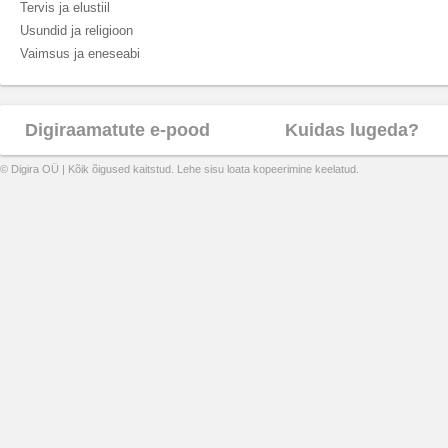
Tervis ja elustiil
Usundid ja religioon
Vaimsus ja eneseabi
Digiraamatute e-pood
Kuidas lugeda?
© Digira OÜ | Kõik õigused kaitstud. Lehe sisu loata kopeerimine keelatud.