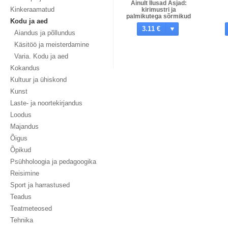
Ainult Ilusad Asjad:
Kinkeraamatud
kirimustri ja
palmikutega sõrmikud
Kodu ja aed
koos mustrilehe ja
3.11 €
tööjuhendiga
Aiandus ja põllundus
Käsitöö ja meisterdamine
Varia. Kodu ja aed
Kokandus
Kultuur ja ühiskond
Kunst
Laste- ja noortekirjandus
Loodus
Majandus
Õigus
Õpikud
Psühholoogia ja pedagoogika
Reisimine
Sport ja harrastused
Teadus
Teatmeteosed
Tehnika