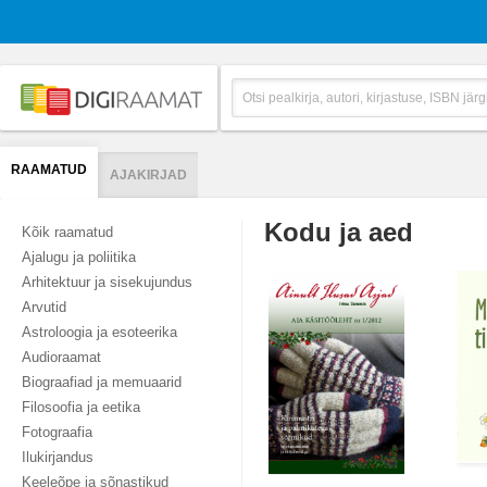
RAAMATUD
AJAKIRJAD
Kodu ja aed
Kõik raamatud
Ajalugu ja poliitika
Arhitektuur ja sisekujundus
Arvutid
Astroloogia ja esoteerika
Audioraamat
Biograafiad ja memuaarid
Filosoofia ja eetika
Fotograafia
Ilukirjandus
Keeleõpe ja sõnastikud