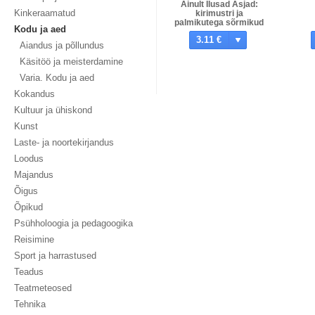
Ainult Ilusad Asjad:
Kinkeraamatud
kirimustri ja
palmikutega sõrmikud
Kodu ja aed
koos mustrilehe ja
3.11 €
tööjuhendiga
Aiandus ja põllundus
Käsitöö ja meisterdamine
Varia. Kodu ja aed
Kokandus
Kultuur ja ühiskond
Kunst
Laste- ja noortekirjandus
Loodus
Majandus
Õigus
Õpikud
Psühholoogia ja pedagoogika
Reisimine
Sport ja harrastused
Teadus
Teatmeteosed
Tehnika