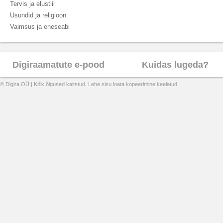
Tervis ja elustiil
Usundid ja religioon
Vaimsus ja eneseabi
Digiraamatute e-pood
Kuidas lugeda?
© Digira OÜ | Kõik õigused kaitstud. Lehe sisu loata kopeerimine keelatud.