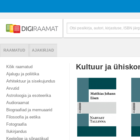
RAAMATUD
AJAKIRJAD
Kultuur ja ühisko
Kõik raamatud
Ajalugu ja poliitika
Arhitektuur ja sisekujundus
Arvutid
Astroloogia ja esoteerika
Audioraamat
Biograafiad ja memuaarid
Filosoofia ja eetika
Fotograafia
Ilukirjandus
Keeleõpe ja sõnastikud