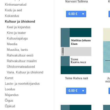
Narvast Tallinna
K
Kinkeraamatud
Kodu ja aed
0.00 €
Kokandus
Kultuur ja ühiskond
Keel ja kirjandus
Kino ja teater
Kultuuriajalugu
Meedia
Muusika, tants
Rahvakultuur eesti
Rahvakultuur maailm
Ühiskonnateadused
Varia. Kultuur ja ühiskond
Kunst
Teine Rahva nali
J
müt
Laste- ja noortekirjandus
Loodus
0.00 €
Majandus
Õigus
Õpikud