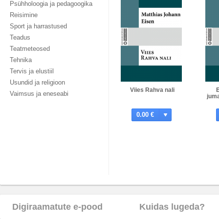
Psühholoogia ja pedagoogika
Reisimine
Sport ja harrastused
Teadus
Teatmeteosed
Tehnika
Tervis ja elustiil
Usundid ja religioon
Viies Rahva nali
Vaimsus ja eneseabi
juma
0.00 €
Digiraamatute e-pood
Kuidas lugeda?