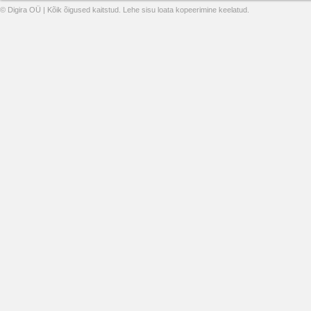
© Digira OÜ | Kõik õigused kaitstud. Lehe sisu loata kopeerimine keelatud.