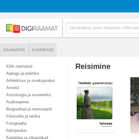
RAAMATUD
AJAKIRJAD
Reisimine
Kõik raamatud
Ajalugu ja poliitika
Arhitektuur ja sisekujundus
Arvutid
Astroloogia ja esoteerika
Audioraamat
Biograafiad ja memuaarid
Filosoofia ja eetika
Fotograafia
Ilukirjandus
Keeleõpe ja sõnastikud