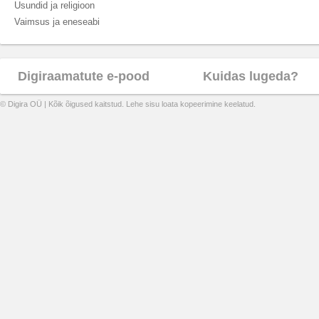
Usundid ja religioon
Vaimsus ja eneseabi
Digiraamatute e-pood
Kuidas lugeda?
© Digira OÜ | Kõik õigused kaitstud. Lehe sisu loata kopeerimine keelatud.