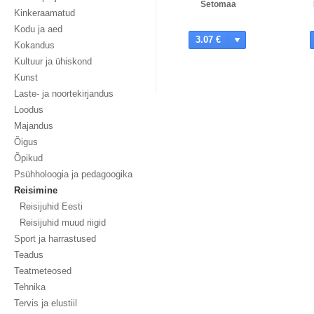
Setomaa
Kinkeraamatud
Kodu ja aed
3.07 €
Kokandus
Kultuur ja ühiskond
Kunst
Laste- ja noortekirjandus
Loodus
Majandus
Õigus
Õpikud
Psühholoogia ja pedagoogika
Reisimine
Reisijuhid Eesti
Reisijuhid muud riigid
Sport ja harrastused
Teadus
Teatmeteosed
Tehnika
Tervis ja elustiil