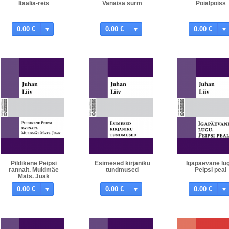
Itaalia-reis
Vanaisa surm
Pöialpoiss
0.00 €
0.00 €
0.00 €
Pildikene Peipsi
Esimesed kirjaniku
Igapäevane lug
rannalt. Muldmäe
tundmused
Peipsi peal
Mats. Juak
0.00 €
0.00 €
0.00 €