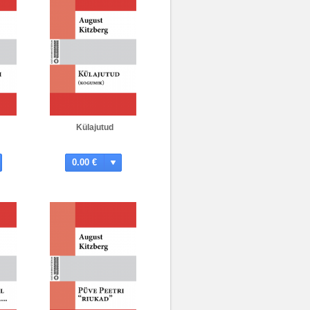
Külajutud
0.00 €