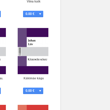
Viina katk
0.00 €
u.
Käkimäe kägu
0.00 €