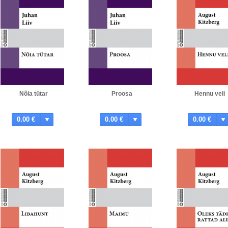
Nõia tütar
Proosa
Hennu veli
0.00 €
0.00 €
0.00 €