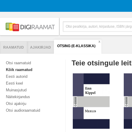
X
OTSING (E-KLASSIKA)
RAAMATUD
AJAKIRJAD
Teie otsingule leit
Otsi raamatuid
Kõik raamatud
Eesti autorid
Eesti keel
Muinasjutud
Näitekirjandus
Otsi ajakirju
Otsi audioraamatuid