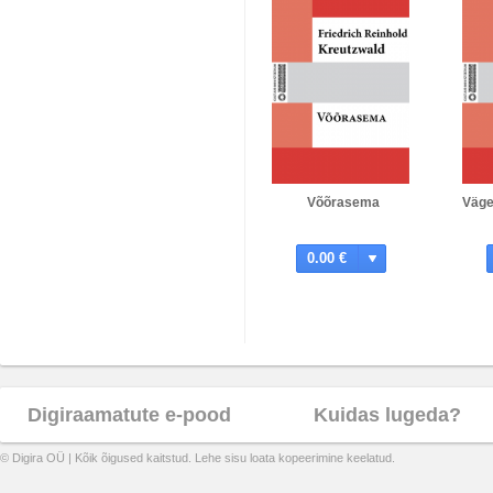
Võõrasema
Väge
0.00 €
Digiraamatute e-pood
Kuidas lugeda?
© Digira OÜ | Kõik õigused kaitstud. Lehe sisu loata kopeerimine keelatud.