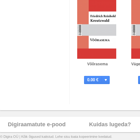
Võõrasema
Väge
0.00 €
Digiraamatute e-pood
Kuidas lugeda?
© Digira OÜ | Kõik õigused kaitstud. Lehe sisu loata kopeerimine keelatud.