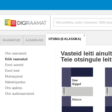
X
OTSING (E-KLASSIKA)
RAAMATUD
AJAKIRJAD
Vasteid leiti ainul
Otsi raamatuid
Teie otsingule leit
Kõik raamatud
Eesti autorid
Eesti keel
Muinasjutud
Näitekirjandus
Otsi ajakirju
Otsi audioraamatuid