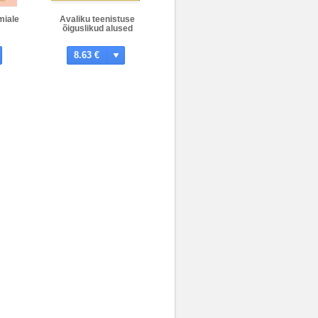
miale
Avaliku teenistuse
õiguslikud alused
8.63 €