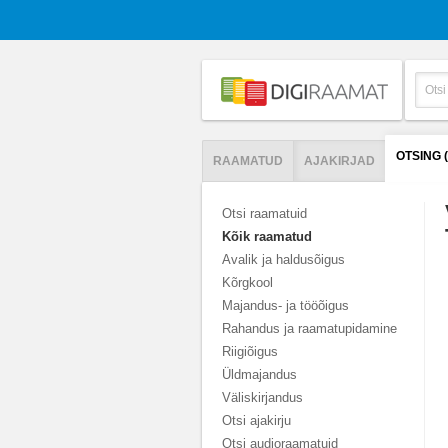
OTSING 
RAAMATUD
AJAKIRJAD
Otsi raamatuid
Kõik raamatud
Avalik ja haldusõigus
Kõrgkool
Majandus- ja tööõigus
Rahandus ja raamatupidamine
Riigiõigus
Üldmajandus
Väliskirjandus
Otsi ajakirju
Otsi audioraamatuid