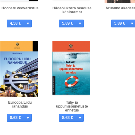
Hoonete veevarustus
Hädaolukorra seaduse
Aruanne akadee
käsiraamat
4.58 €
5.89 €
5.89 €
Euroopa Liidu
Tule- ja
rahandus
uppumisõnnetuste
ennetus
8.63 €
8.63 €