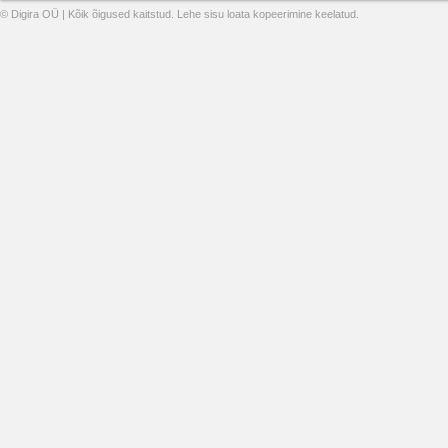
© Digira OÜ | Kõik õigused kaitstud. Lehe sisu loata kopeerimine keelatud.