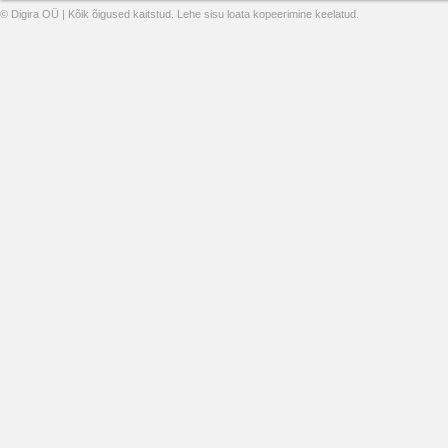
© Digira OÜ | Kõik õigused kaitstud. Lehe sisu loata kopeerimine keelatud.