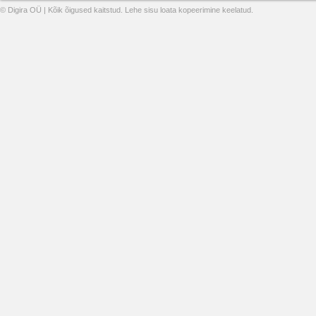
© Digira OÜ | Kõik õigused kaitstud. Lehe sisu loata kopeerimine keelatud.