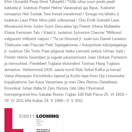
Ehin Ussardid Peep Ilmet Tähepild / *Võib sõna suus poole pealt
katkeda jt. luuletusi Peeter Helme Varastatud aja lõpus. Katkend
romaanist Heli Sootak Tere linnud merelinnud / Sinuga ma läheks jt.
luuletusi Lauri Pilter Minu jidiši sõbrannad / Onu Endli Grendel Leon
Miniatuurid Ants Juske Surm Descartes’iga Peeter Vihma Mullateke
Elaine Feinstein Talv / Käed jt. luuletusi Sylvestre Clancier *Millisest
valgusest millisest varjust / *Ta on tõusnud jt. luule-tusi Daniel Leuwers
Tõelisuse vale Pascale Petit Sipelgakinnas / Autoportree tulisipelgatega
jt. luuletusi Ülo Tonts Paar põgusat hetke Lennarti seltsis Urmas Vadi /
Peeter Helme Iseendast ja lugude jutustamisest Jaan Undusk Panteism
ja inimsuhted. Friedebert Tuglase elutundest Toomas Haug Tuglase
armastus. Heitlemised 1918. aasta suvel Mati Sirkel Kafka ja kevad
Vahur Afanasjev Kivisildniku lapsed ja Kyōto lepe Arno Oja Linnumehe
kojujõudmine Jan Kaus Vanamees ja meri Olev Remsu Detailiteos
Kroonikat Juhan Habicht Zero History Udo Uibo Ohustatud
homopingviinid Anu Saluäär Rootsi Tuglas 100 Ralf Parve 25. VI 1919—
29. IV 2011 Alla Kallas 24. X 1946—3. V 2011