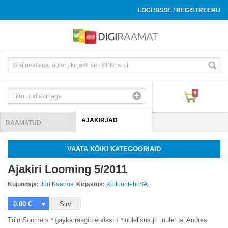
LOGI SISSE / REGISTREERU
0
AJAKIRJAD
RAAMATUD
VAATA KÕIKI KATEGOORIAID
Ajakiri Looming 5/2011
Kujundaja:
Jüri Kaarma
Kirjastus:
Kultuurileht SA
0.00 €
Sirvi
Triin Soomets *igayks räägib endast / *luulelisus jt. luuletusi Andres