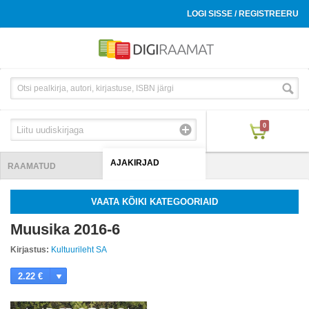
LOGI SISSE / REGISTREERU
0
AJAKIRJAD
RAAMATUD
VAATA KÕIKI KATEGOORIAID
Muusika 2016-6
Kirjastus:
Kultuurileht SA
2.22 €