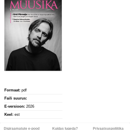
Formaat:
pdf
Faili suurus:
E-versioon:
2026
Keel:
est
Digiraamatute e-pood
Kuidas lugeda?
Privaatsuspoliitika