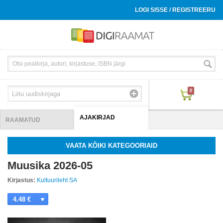
LOGI SISSE / REGISTREERU
0
AJAKIRJAD
RAAMATUD
VAATA KÕIKI KATEGOORIAID
Muusika 2026-05
Kirjastus:
Kultuurileht SA
4.48 €