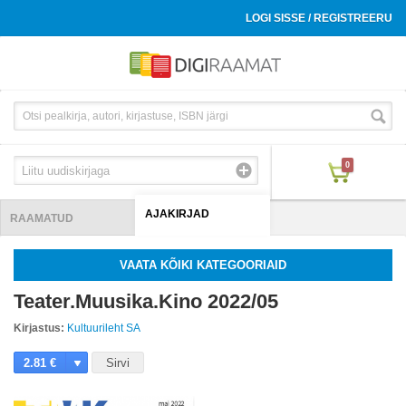
LOGI SISSE / REGISTREERU
0
AJAKIRJAD
RAAMATUD
VAATA KÕIKI KATEGOORIAID
Teater.Muusika.Kino 2022/05
Kirjastus:
Kultuurileht SA
2.81 €
Sirvi