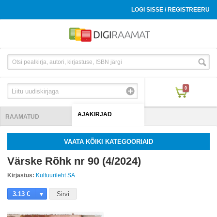
LOGI SISSE / REGISTREERU
0
AJAKIRJAD
RAAMATUD
VAATA KÕIKI KATEGOORIAID
Värske Rõhk nr 90 (4/2024)
Kirjastus:
Kultuurileht SA
3.13 €
Sirvi