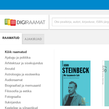
RAAMATUD
AJAKIRJAD
Kõik raamatud
Ajalugu ja poliitika
Arhitektuur ja sisekujundus
Arvutid
Astroloogia ja esoteerika
Audioraamat
Biograafiad ja memuaarid
Filosoofia ja eetika
Fotograafia
Ilukirjandus
Keeleõpe ja sõnastikud