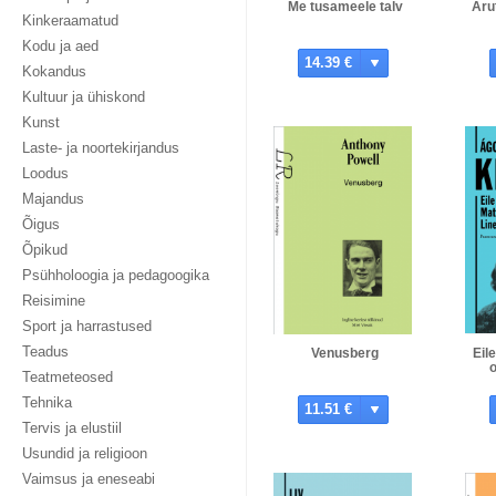
Me tusameele talv
Aru
Kinkeraamatud
Kodu ja aed
14.39 €
Kokandus
Kultuur ja ühiskond
Kunst
Laste- ja noortekirjandus
Loodus
Majandus
Õigus
Õpikud
Psühholoogia ja pedagoogika
Reisimine
Sport ja harrastused
Teadus
Venusberg
Eil
Teatmeteosed
Tehnika
11.51 €
Tervis ja elustiil
Usundid ja religioon
Vaimsus ja eneseabi