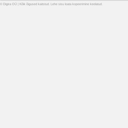
© Digira OÜ | Kõik õigused kaitstud. Lehe sisu loata kopeerimine keelatud.