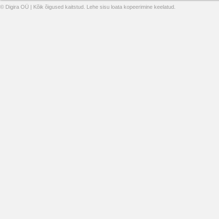
© Digira OÜ | Kõik õigused kaitstud. Lehe sisu loata kopeerimine keelatud.