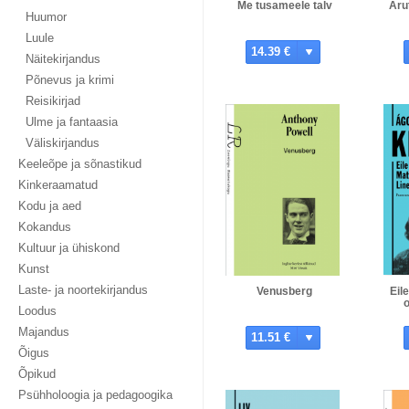
Me tusameele talv
Aru
Huumor
Luule
14.39 €
Näitekirjandus
Põnevus ja krimi
Reisikirjad
Ulme ja fantaasia
Väliskirjandus
Keeleõpe ja sõnastikud
Kinkeraamatud
Kodu ja aed
Kokandus
Kultuur ja ühiskond
Kunst
Laste- ja noortekirjandus
Venusberg
Eil
Loodus
Majandus
11.51 €
Õigus
Õpikud
Psühholoogia ja pedagoogika