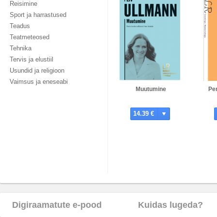
Reisimine
Sport ja harrastused
Teadus
Teatmeteosed
Tehnika
Tervis ja elustiil
Usundid ja religioon
Vaimsus ja eneseabi
Muutumine
Pe
14.39 €
Digiraamatute e-pood
Kuidas lugeda?