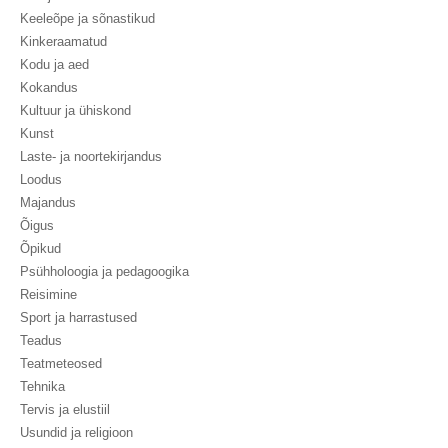
Keeleõpe ja sõnastikud
Kinkeraamatud
Kodu ja aed
Kokandus
Kultuur ja ühiskond
Kunst
Laste- ja noortekirjandus
Loodus
Majandus
Õigus
Õpikud
Psühholoogia ja pedagoogika
Reisimine
Sport ja harrastused
Teadus
Teatmeteosed
Tehnika
Tervis ja elustiil
Usundid ja religioon