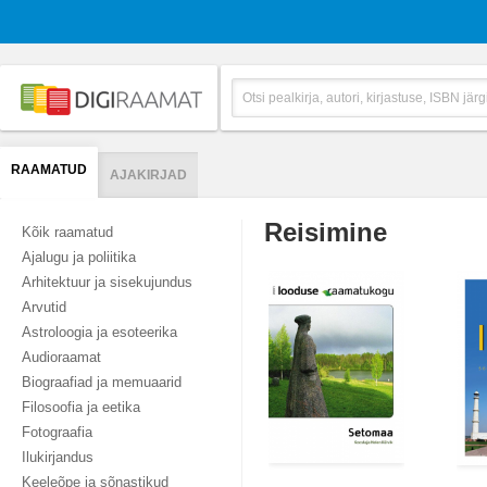
RAAMATUD
AJAKIRJAD
Reisimine
Kõik raamatud
Ajalugu ja poliitika
Arhitektuur ja sisekujundus
Arvutid
Astroloogia ja esoteerika
Audioraamat
Biograafiad ja memuaarid
Filosoofia ja eetika
Fotograafia
Ilukirjandus
Keeleõpe ja sõnastikud