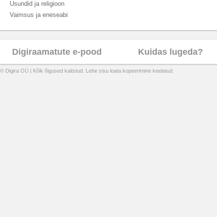
Usundid ja religioon
Vaimsus ja eneseabi
Digiraamatute e-pood
Kuidas lugeda?
© Digira OÜ | Kõik õigused kaitstud. Lehe sisu loata kopeerimine keelatud.