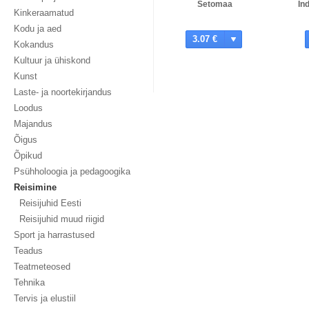
Setomaa
In
Kinkeraamatud
Kodu ja aed
3.07 €
Kokandus
Kultuur ja ühiskond
Kunst
Laste- ja noortekirjandus
Loodus
Majandus
Õigus
Õpikud
Psühholoogia ja pedagoogika
Reisimine
Reisijuhid Eesti
Reisijuhid muud riigid
Sport ja harrastused
Teadus
Teatmeteosed
Tehnika
Tervis ja elustiil