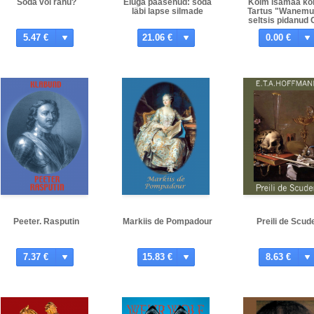
Sõda või rahu?
Eluga pääsenud: sõda
Kolm isamaa kõn
läbi lapse silmade
Tartus "Wanemu
seltsis pidanud C
Jakobson, gümn
5.47 €
21.06 €
0.00 €
kooliõppetaj
Peeter. Rasputin
Markiis de Pompadour
Preili de Scude
7.37 €
15.83 €
8.63 €