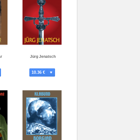
ar
Jürg Jenatsch
10.36 €