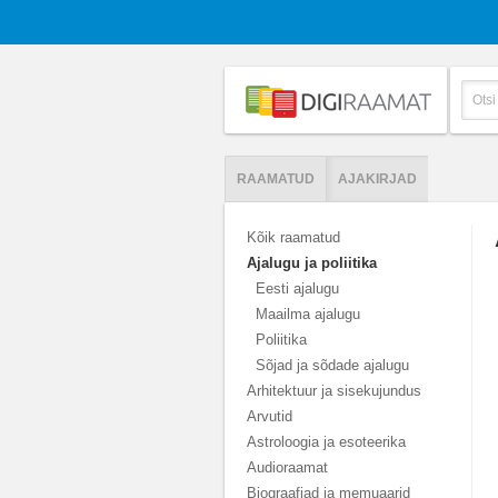
RAAMATUD
AJAKIRJAD
Kõik raamatud
Ajalugu ja poliitika
Eesti ajalugu
Maailma ajalugu
Poliitika
Sõjad ja sõdade ajalugu
Arhitektuur ja sisekujundus
Arvutid
Astroloogia ja esoteerika
Audioraamat
Biograafiad ja memuaarid