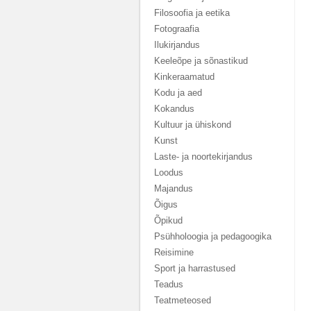
Filosoofia ja eetika
Fotograafia
Ilukirjandus
Keeleõpe ja sõnastikud
Kinkeraamatud
Kodu ja aed
Kokandus
Kultuur ja ühiskond
Kunst
Laste- ja noortekirjandus
Loodus
Majandus
Õigus
Õpikud
Psühholoogia ja pedagoogika
Reisimine
Sport ja harrastused
Teadus
Teatmeteosed