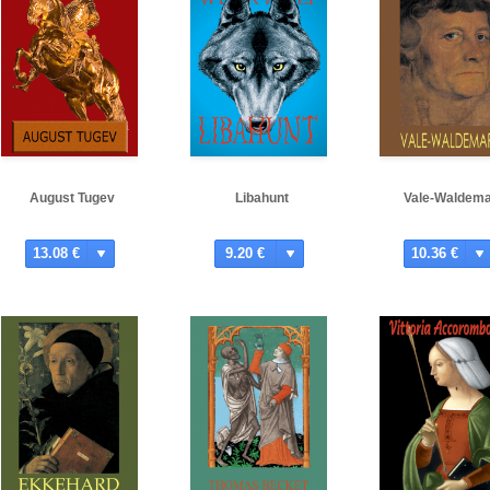
August Tugev
Libahunt
Vale-Waldem
13.08 €
9.20 €
10.36 €