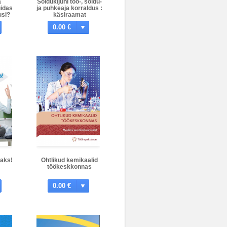
a
Sõidukijuhi töö-, sõidu-
uidas
ja puhkeaja korraldus :
usi?
käsiraamat
0.00 €
baks!
Ohtlikud kemikaalid
töökeskkonnas
0.00 €