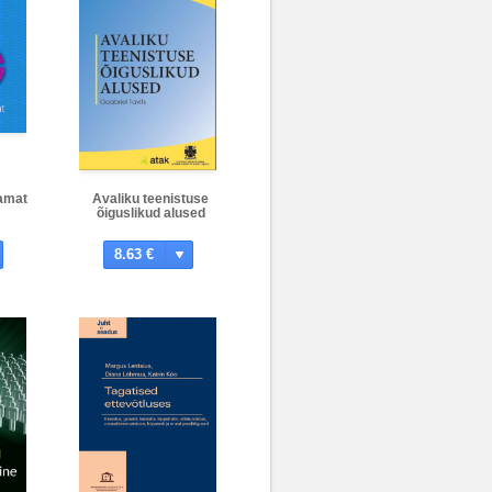
amat
Avaliku teenistuse
õiguslikud alused
8.63 €