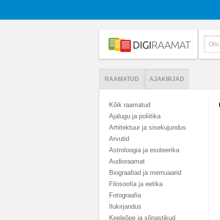
RAAMATUD
AJAKIRJAD
Kõik raamatud
Ajalugu ja poliitika
Arhitektuur ja sisekujundus
Arvutid
Astroloogia ja esoteerika
Audioraamat
Biograafiad ja memuaarid
Filosoofia ja eetika
Fotograafia
Ilukirjandus
Keeleõpe ja sõnastikud