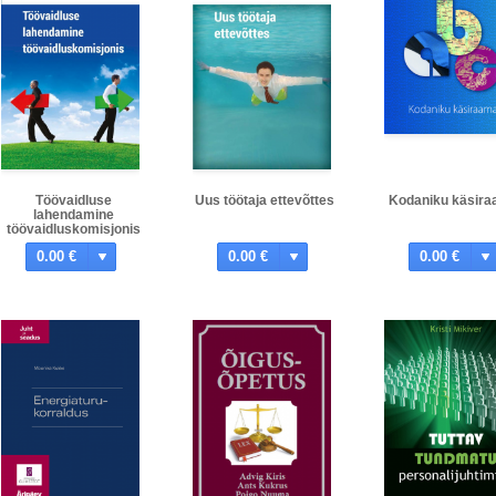
Töövaidluse
Uus töötaja ettevõttes
Kodaniku käsira
lahendamine
töövaidluskomisjonis
0.00 €
0.00 €
0.00 €