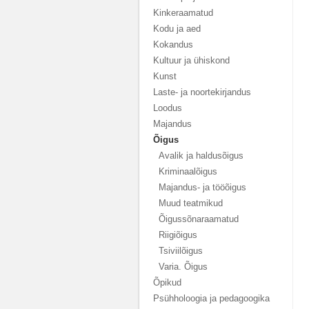
Kinkeraamatud
Kodu ja aed
Kokandus
Kultuur ja ühiskond
Kunst
Laste- ja noortekirjandus
Loodus
Majandus
Õigus
Avalik ja haldusõigus
Kriminaalõigus
Majandus- ja tööõigus
Muud teatmikud
Õigussõnaraamatud
Riigiõigus
Tsiviilõigus
Varia. Õigus
Õpikud
Psühholoogia ja pedagoogika