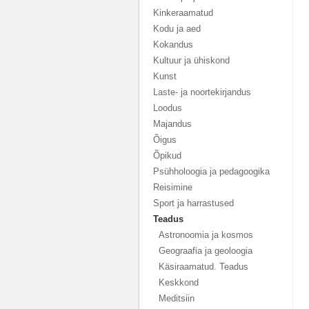
Kinkeraamatud
Kodu ja aed
Kokandus
Kultuur ja ühiskond
Kunst
Laste- ja noortekirjandus
Loodus
Majandus
Õigus
Õpikud
Psühholoogia ja pedagoogika
Reisimine
Sport ja harrastused
Teadus
Astronoomia ja kosmos
Geograafia ja geoloogia
Käsiraamatud. Teadus
Keskkond
Meditsiin