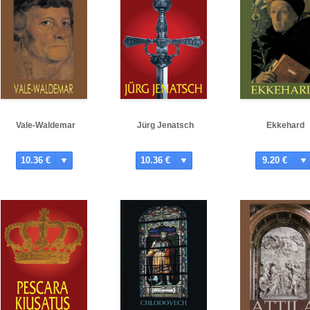
Vale-Waldemar
Jürg Jenatsch
Ekkehard
10.36 €
10.36 €
9.20 €