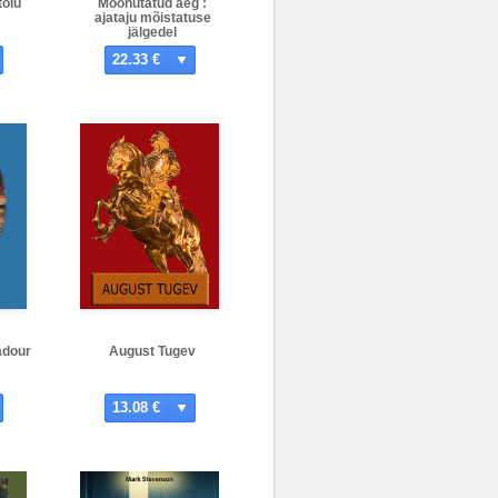
tolu
Moonutatud aeg :
ajataju mõistatuse
jälgedel
22.33 €
adour
August Tugev
13.08 €