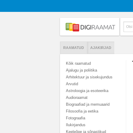
RAAMATUD
AJAKIRJAD
Kõik raamatud
Ajalugu ja poliitika
Arhitektuur ja sisekujundus
Arvutid
Astroloogia ja esoteerika
Audioraamat
Biograafiad ja memuaarid
Filosoofia ja eetika
Fotograafia
Ilukirjandus
Keeleõpe ja sõnastikud