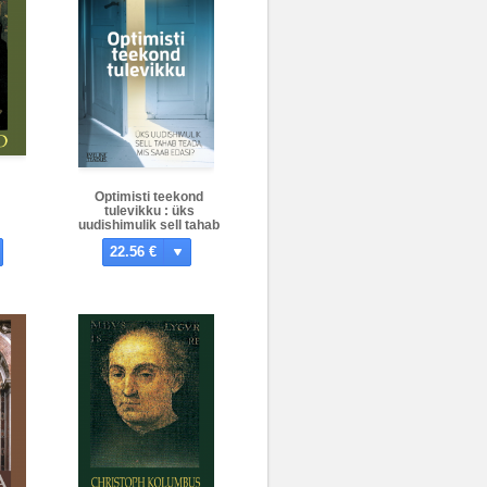
Optimisti teekond
tulevikku : üks
uudishimulik sell tahab
teada, mis saab
22.56 €
edasi?