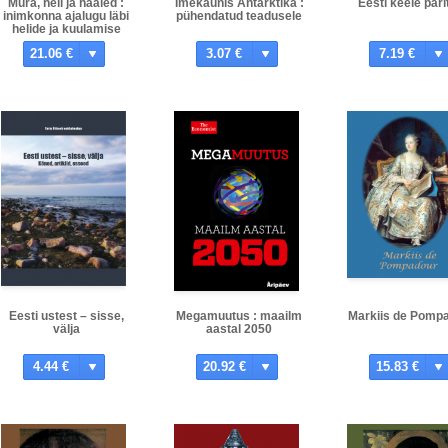
Müra, heli ja hääled :
Imekaunis Antarktika :
Eesti keele päri
inimkonna ajalugu läbi
pühendatud teadusele
helide ja kuulamise
21.06 €
3.07 €
7.19 €
Eesti ustest – sisse,
Megamuutus : maailm
Markiis de Pomp
välja
aastal 2050
4.44 €
20.92 €
15.83 €