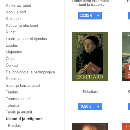
Rotterdami Erasmuse
P
triumf ja traagika
Kinkeraamatud
Kodu ja aed
12.95 €
Kokandus
Kultuur ja ühiskond
Kunst
Laste- ja noortekirjandus
Loodus
Majandus
Õigus
Õpikud
Psühholoogia ja pedagoogika
Reisimine
Sport ja harrastused
Ekkehard
K
Teadus
Teatmeteosed
Tehnika
9.20 €
Tervis ja elustiil
Usundid ja religioon
Kristlus