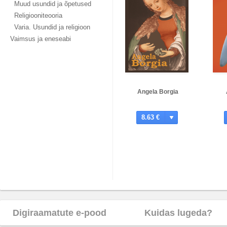
Muud usundid ja õpetused
Religiooniteooria
Varia. Usundid ja religioon
Vaimsus ja eneseabi
Angela Borgia
8.63 €
Digiraamatute e-pood
Kuidas lugeda?