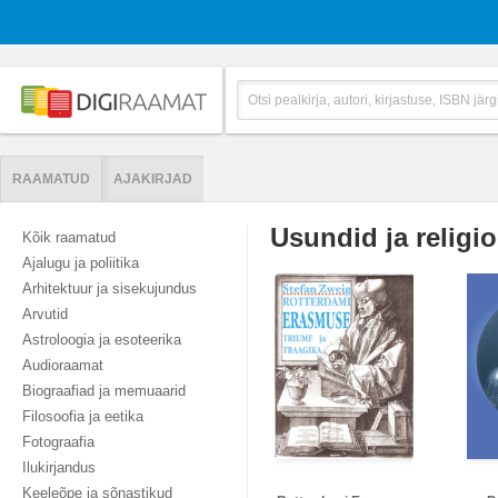
RAAMATUD
AJAKIRJAD
Usundid ja religi
Kõik raamatud
Ajalugu ja poliitika
Arhitektuur ja sisekujundus
Arvutid
Astroloogia ja esoteerika
Audioraamat
Biograafiad ja memuaarid
Filosoofia ja eetika
Fotograafia
Ilukirjandus
Keeleõpe ja sõnastikud