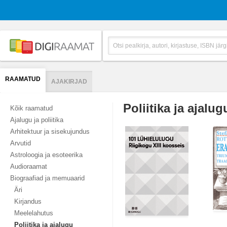
RAAMATUD
AJAKIRJAD
Poliitika ja ajalug
Kõik raamatud
Ajalugu ja poliitika
Arhitektuur ja sisekujundus
Arvutid
Astroloogia ja esoteerika
Audioraamat
Biograafiad ja memuaarid
Äri
Kirjandus
Meelelahutus
Poliitika ja ajalugu