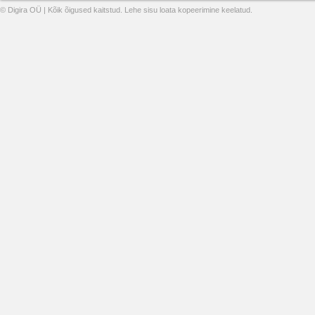
© Digira OÜ | Kõik õigused kaitstud. Lehe sisu loata kopeerimine keelatud.