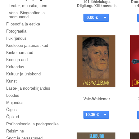
101 lühielulugu.
Rot
Teater, muusika, kino
Riigikogu XIII koosseis
tr
Varia. Biograafiad ja
memuaarid
0.00 €
Filosoofia ja eetika
Fotograafia
Ilukirjandus
Keeleõpe ja sõnastikud
Kinkeraamatud
Kodu ja aed
Kokandus
Kultuur ja ühiskond
Kunst
Laste- ja noortekirjandus
Loodus
Vale-Waldemar
Majandus
Õigus
10.36 €
Õpikud
Psühholoogia ja pedagoogika
Reisimine
Sport ja harrastused