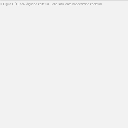
© Digira OÜ | Kõik õigused kaitstud. Lehe sisu loata kopeerimine keelatud.