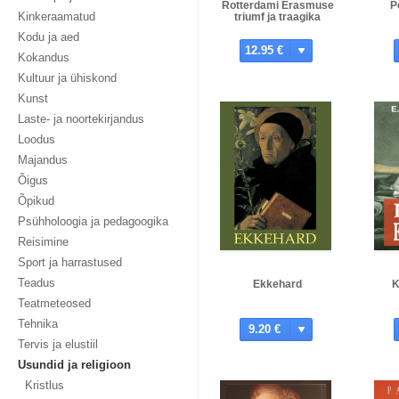
Rotterdami Erasmuse
P
Kinkeraamatud
triumf ja traagika
Kodu ja aed
12.95 €
Kokandus
Kultuur ja ühiskond
Kunst
Laste- ja noortekirjandus
Loodus
Majandus
Õigus
Õpikud
Psühholoogia ja pedagoogika
Reisimine
Sport ja harrastused
Teadus
Ekkehard
K
Teatmeteosed
Tehnika
9.20 €
Tervis ja elustiil
Usundid ja religioon
Kristlus