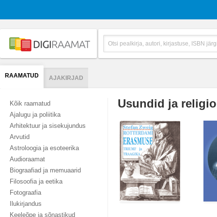
RAAMATUD
AJAKIRJAD
Usundid ja religi
Kõik raamatud
Ajalugu ja poliitika
Arhitektuur ja sisekujundus
Arvutid
Astroloogia ja esoteerika
Audioraamat
Biograafiad ja memuaarid
Filosoofia ja eetika
Fotograafia
Ilukirjandus
Keeleõpe ja sõnastikud