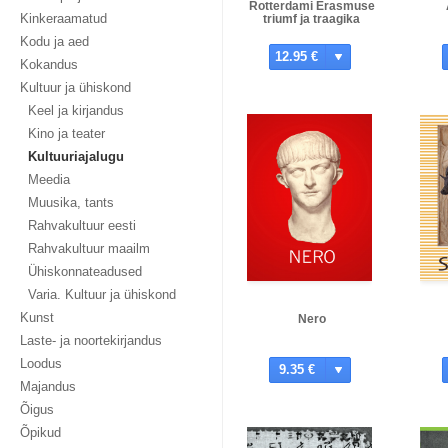
Rotterdami Erasmuse
Kinkeraamatud
triumf ja traagika
Kodu ja aed
12.95 €
Kokandus
Kultuur ja ühiskond
Keel ja kirjandus
Kino ja teater
Kultuuriajalugu
Meedia
Muusika, tants
Rahvakultuur eesti
Rahvakultuur maailm
Ühiskonnateadused
Varia. Kultuur ja ühiskond
Kunst
Nero
Laste- ja noortekirjandus
Loodus
9.35 €
Majandus
Õigus
Õpikud