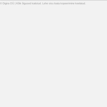
© Digira OÜ | Kõik õigused kaitstud. Lehe sisu loata kopeerimine keelatud.