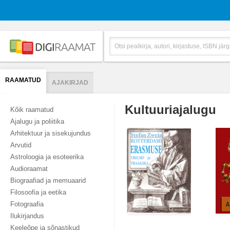
RAAMATUD
AJAKIRJAD
Kultuuriajalugu
Kõik raamatud
Ajalugu ja poliitika
Arhitektuur ja sisekujundus
Arvutid
Astroloogia ja esoteerika
Audioraamat
Biograafiad ja memuaarid
Filosoofia ja eetika
Fotograafia
Ilukirjandus
Keeleõpe ja sõnastikud