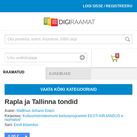
LOGI SISSE / REGISTREERU
0
RAAMATUD
AJAKIRJAD
VAATA KÕIKI KATEGOORIAID
Rapla ja Tallinna tondid
Autor:
Matthias Johann Eisen
Kirjastus:
Kultuuriministeeriumi toetusprogrammi EESTI KIRJANDUS e-
raamatud
Sari:
Eesti kirjandus
0.00 €