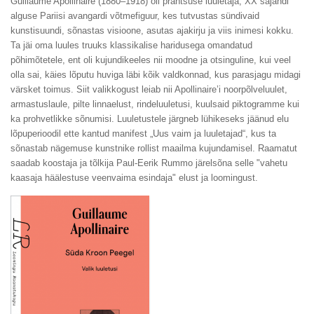
Guillaume Apollinaire (1880–1918) oli prantsuse luuletaja, XX sajandi
alguse Pariisi avangardi võtmefiguur, kes tutvustas sündivaid
kunstisuundi, sõnastas visioone, asutas ajakirju ja viis inimesi kokku.
Ta jäi oma luules truuks klassikalise haridusega omandatud
põhimõtetele, ent oli kujundikeeles nii moodne ja otsinguline, kui veel
olla sai, käies lõputu huviga läbi kõik valdkonnad, kus parasjagu midagi
värsket toimus. Siit valikkogust leiab nii Apollinaire’i noorpõlveluulet,
armastuslaule, pilte linnaelust, rindeluuletusi, kuulsaid piktogramme kui
ka prohvetlikke sõnumisi. Luuletustele järgneb lühikeseks jäänud elu
lõpuperioodil ette kantud manifest „Uus vaim ja luuletajad“, kus ta
sõnastab nägemuse kunstnike rollist maailma kujundamisel. Raamatut
saadab koostaja ja tõlkija Paul-Eerik Rummo järelsõna selle "vahetu
kaasaja häälestuse veenvaima esindaja" elust ja loomingust.