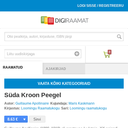
LOGI SISSE / REGISTREERU
0
RAAMATUD
AJAKIRJAD
VAATA KÕIKI KATEGOORIAID
Süda Kroon Peegel
Autor:
Guillaume Apollinaire
Kujundaja:
Maris Kaskmann
Kirjastus:
Loomingu Raamatukogu
Sari:
Loomingu raamatukogu
8.63 €
Sirvi