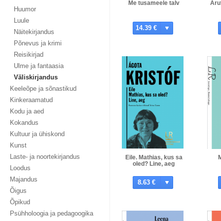
Me tusameele talv
Aru
Huumor
Luule
14.39 €
Näitekirjandus
Põnevus ja krimi
Reisikirjad
Ulme ja fantaasia
Väliskirjandus
Keeleõpe ja sõnastikud
Kinkeraamatud
Kodu ja aed
Kokandus
Kultuur ja ühiskond
Kunst
Laste- ja noortekirjandus
Eile. Mathias, kus sa
oled? Line, aeg
Loodus
Majandus
8.63 €
Õigus
Õpikud
Psühholoogia ja pedagoogika