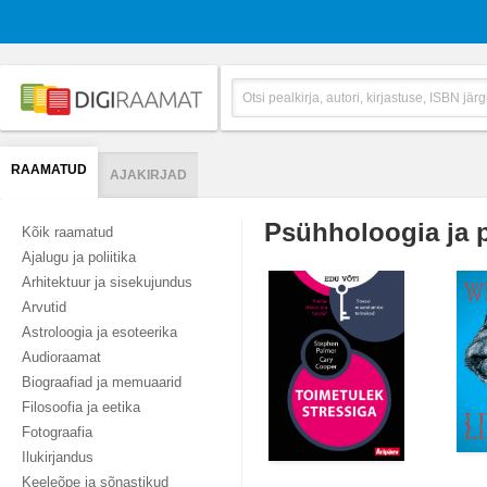
RAAMATUD
AJAKIRJAD
Psühholoogia ja 
Kõik raamatud
Ajalugu ja poliitika
Arhitektuur ja sisekujundus
Arvutid
Astroloogia ja esoteerika
Audioraamat
Biograafiad ja memuaarid
Filosoofia ja eetika
Fotograafia
Ilukirjandus
Keeleõpe ja sõnastikud