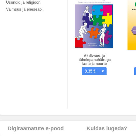
Usundid ja religioon
Vaimsus ja eneseabi
Aktiivsus- ja
tähelepanuhäirega
laste ja noorte
abistamine õppetöös
9.35 €
Digiraamatute e-pood
Kuidas lugeda?