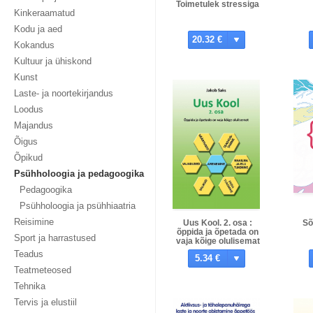
Toimetulek stressiga
Kinkeraamatud
Kodu ja aed
20.32 €
Kokandus
Kultuur ja ühiskond
Kunst
Laste- ja noortekirjandus
Loodus
Majandus
Õigus
Õpikud
Psühholoogia ja pedagoogika
Pedagoogika
Psühholoogia ja psühhiaatria
Reisimine
Uus Kool. 2. osa :
Sõ
õppida ja õpetada on
Sport ja harrastused
vaja kõige olulisemat
Teadus
5.34 €
Teatmeteosed
Tehnika
Tervis ja elustiil