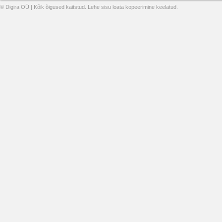
© Digira OÜ | Kõik õigused kaitstud. Lehe sisu loata kopeerimine keelatud.